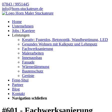
07843 / 9951445
info@horn-stuckateure.de
Home
Unternehmen
Jobs / Karriere
Leistungen
Kreativ: Fugenlos, Betonoptik, Wandbegrünung, LED
Gesundes Wohnen mit Kalkputz und Lehmputz
Fachwerksanierung
Malerarbeiten
Innenausbau
Fassade
Wärmedämmung
Bautenschutz
Gerüste
Feng-Shui
Partner
Blog
Kontakt
Navigation schließen
#601 - Fachwerksanierung