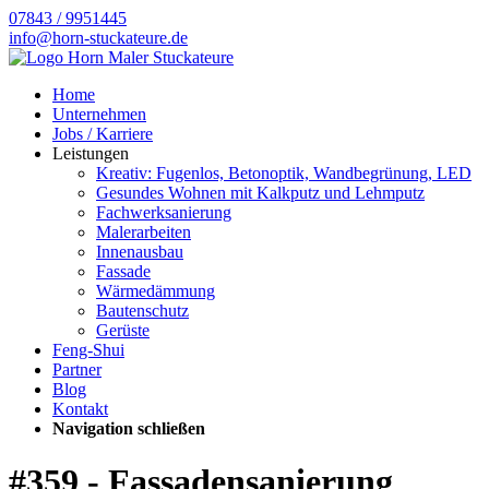
07843 / 9951445
info@horn-stuckateure.de
Home
Unternehmen
Jobs / Karriere
Leistungen
Kreativ: Fugenlos, Betonoptik, Wandbegrünung, LED
Gesundes Wohnen mit Kalkputz und Lehmputz
Fachwerksanierung
Malerarbeiten
Innenausbau
Fassade
Wärmedämmung
Bautenschutz
Gerüste
Feng-Shui
Partner
Blog
Kontakt
Navigation schließen
#359 - Fassadensanierung