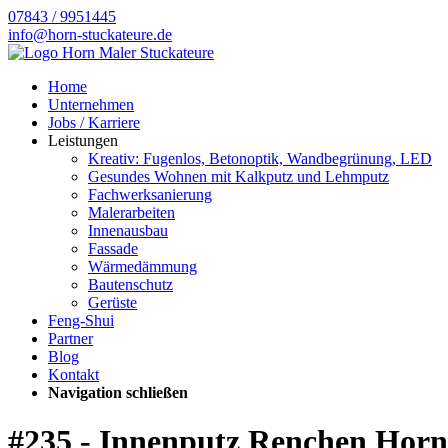
07843 / 9951445
info@horn-stuckateure.de
Home
Unternehmen
Jobs / Karriere
Leistungen
Kreativ: Fugenlos, Betonoptik, Wandbegrünung, LED
Gesundes Wohnen mit Kalkputz und Lehmputz
Fachwerksanierung
Malerarbeiten
Innenausbau
Fassade
Wärmedämmung
Bautenschutz
Gerüste
Feng-Shui
Partner
Blog
Kontakt
Navigation schließen
#235 - Innenputz Renchen Horn