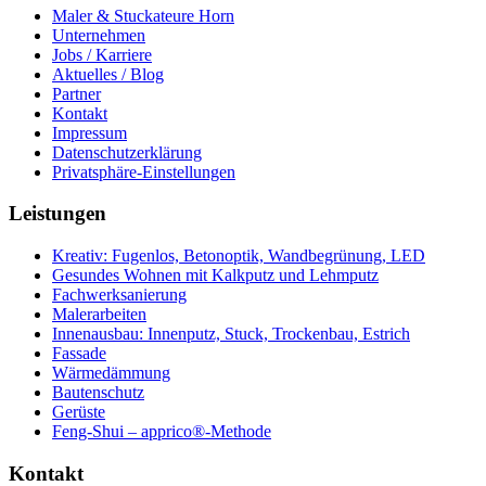
Maler & Stuckateure Horn
Unternehmen
Jobs / Karriere
Aktuelles / Blog
Partner
Kontakt
Impressum
Datenschutzerklärung
Privatsphäre-Einstellungen
Leistungen
Kreativ: Fugenlos, Betonoptik, Wandbegrünung, LED
Gesundes Wohnen mit Kalkputz und Lehmputz
Fachwerksanierung
Malerarbeiten
Innenausbau: Innenputz, Stuck, Trockenbau, Estrich
Fassade
Wärmedämmung
Bautenschutz
Gerüste
Feng-Shui – apprico®-Methode
Kontakt