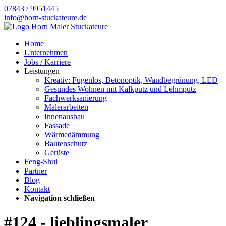
07843 / 9951445
info@horn-stuckateure.de
Home
Unternehmen
Jobs / Karriere
Leistungen
Kreativ: Fugenlos, Betonoptik, Wandbegrünung, LED
Gesundes Wohnen mit Kalkputz und Lehmputz
Fachwerksanierung
Malerarbeiten
Innenausbau
Fassade
Wärmedämmung
Bautenschutz
Gerüste
Feng-Shui
Partner
Blog
Kontakt
Navigation schließen
#124 - lieblingsmaler