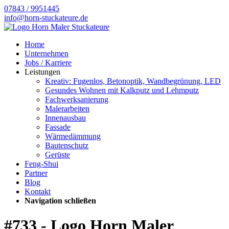
07843 / 9951445
info@horn-stuckateure.de
Home
Unternehmen
Jobs / Karriere
Leistungen
Kreativ: Fugenlos, Betonoptik, Wandbegrünung, LED
Gesundes Wohnen mit Kalkputz und Lehmputz
Fachwerksanierung
Malerarbeiten
Innenausbau
Fassade
Wärmedämmung
Bautenschutz
Gerüste
Feng-Shui
Partner
Blog
Kontakt
Navigation schließen
#733 - Logo Horn Maler