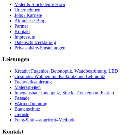
Maler & Stuckateure Horn
Unternehmen
Jobs / Karriere
Aktuelles / Blog
Partner
Kontakt
Impressum
Datenschutzerklärung
Privatsphäre-Einstellungen
Leistungen
Kreativ: Fugenlos, Betonoptik, Wandbegrünung, LED
Gesundes Wohnen mit Kalkputz und Lehmputz
Fachwerksanierung
Malerarbeiten
Innenausbau: Innenputz, Stuck, Trockenbau, Estrich
Fassade
Wärmedämmung
Bautenschutz
Gerüste
Feng-Shui – apprico®-Methode
Kontakt